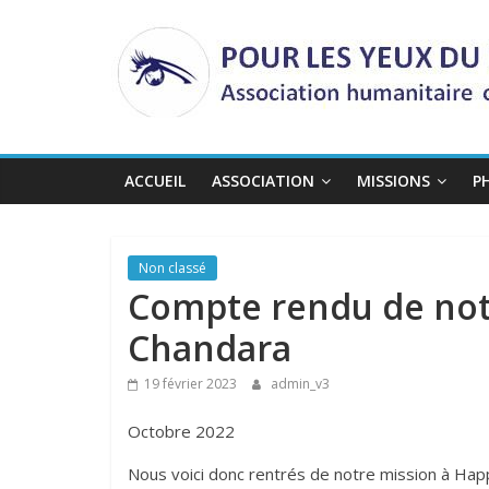
Passer
au
contenu
ACCUEIL
ASSOCIATION
MISSIONS
P
Non classé
Compte rendu de not
Chandara
19 février 2023
admin_v3
Octobre 2022
Nous voici donc rentrés de notre mission à Hap