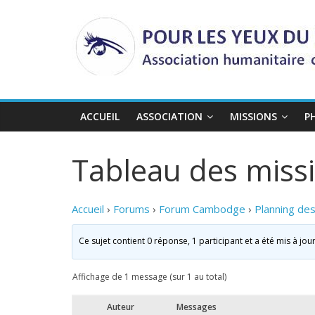
Passer
au
contenu
ACCUEIL
ASSOCIATION
MISSIONS
P
Tableau des miss
Accueil
›
Forums
›
Forum Cambodge
›
Planning de
Ce sujet contient 0 réponse, 1 participant et a été mis à jou
Affichage de 1 message (sur 1 au total)
Auteur
Messages