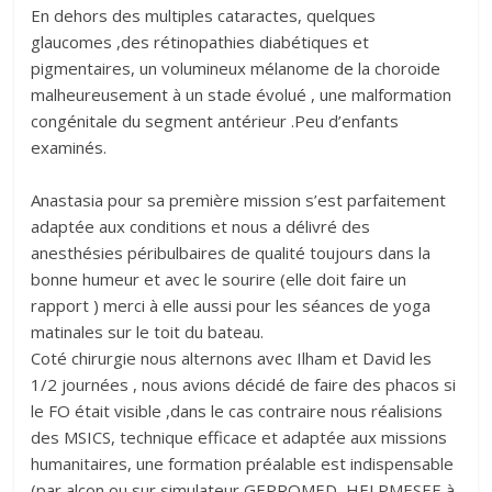
En dehors des multiples cataractes, quelques
glaucomes ,des rétinopathies diabétiques et
pigmentaires, un volumineux mélanome de la choroide
malheureusement à un stade évolué , une malformation
congénitale du segment antérieur .Peu d’enfants
examinés.
Anastasia pour sa première mission s’est parfaitement
adaptée aux conditions et nous a délivré des
anesthésies péribulbaires de qualité toujours dans la
bonne humeur et avec le sourire (elle doit faire un
rapport ) merci à elle aussi pour les séances de yoga
matinales sur le toit du bateau.
Coté chirurgie nous alternons avec Ilham et David les
1/2 journées , nous avions décidé de faire des phacos si
le FO était visible ,dans le cas contraire nous réalisions
des MSICS, technique efficace et adaptée aux missions
humanitaires, une formation préalable est indispensable
(par alcon ou sur simulateur GEPROMED, HELPMESEE à