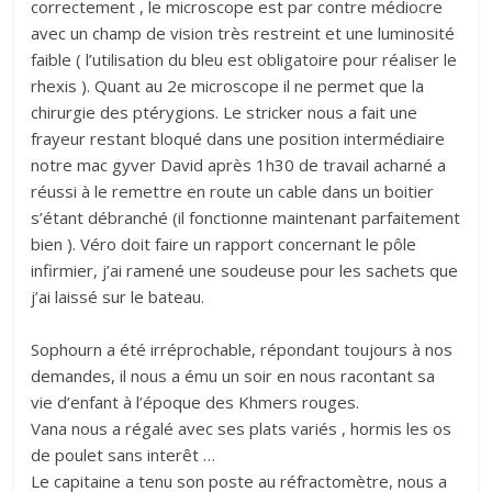
correctement , le microscope est par contre médiocre
avec un champ de vision très restreint et une luminosité
faible ( l’utilisation du bleu est obligatoire pour réaliser le
rhexis ). Quant au 2e microscope il ne permet que la
chirurgie des ptérygions. Le stricker nous a fait une
frayeur restant bloqué dans une position intermédiaire
notre mac gyver David après 1h30 de travail acharné a
réussi à le remettre en route un cable dans un boitier
s’étant débranché (il fonctionne maintenant parfaitement
bien ). Véro doit faire un rapport concernant le pôle
infirmier, j’ai ramené une soudeuse pour les sachets que
j’ai laissé sur le bateau.
Sophourn a été irréprochable, répondant toujours à nos
demandes, il nous a ému un soir en nous racontant sa
vie d’enfant à l’époque des Khmers rouges.
Vana nous a régalé avec ses plats variés , hormis les os
de poulet sans interêt …
Le capitaine a tenu son poste au réfractomètre, nous a